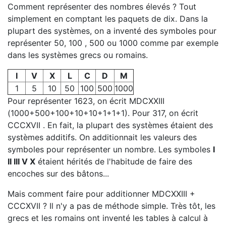
Comment représenter des nombres élevés ? Tout
simplement en comptant les paquets de dix. Dans la
plupart des systèmes, on a inventé des symboles pour
représenter 50, 100 , 500 ou 1000 comme par exemple
dans les systèmes grecs ou romains.
I
V
X
L
C
D
M
1
5
10
50
100
500
1000
Pour représenter 1623, on écrit MDCXXIII
(1000+500+100+10+10+1+1+1). Pour 317, on écrit
CCCXVII . En fait, la plupart des systèmes étaient des
systèmes additifs. On additionnait les valeurs des
symboles pour représenter un nombre. Les symboles
I
II III V X
étaient hérités de l'habitude de faire des
encoches sur des bâtons...
Mais comment faire pour additionner MDCXXIII +
CCCXVII ? Il n'y a pas de méthode simple. Très tôt, les
grecs et les romains ont inventé les tables à calcul à