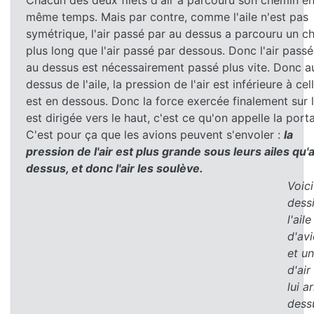
Chacun des deux filets d'air a parcouru son chemin e
même temps. Mais par contre, comme l'aile n'est pas
symétrique, l'air passé par au dessus a parcouru un c
plus long que l'air passé par dessous. Donc l'air passé
au dessus est nécessairement passé plus vite. Donc a
dessus de l'aile, la pression de l'air est inférieure à cel
est en dessous. Donc la force exercée finalement sur l
est dirigée vers le haut, c'est ce qu'on appelle la port
C'est pour ça que les avions peuvent s'envoler :
la
pression de l'air est plus grande sous leurs ailes qu'
dessus, et donc l'air les soulève.
Voici
dess
l'aile
d'avi
et un
d'air
lui a
dessu