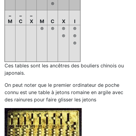
®
_
_
_
M
C
X
M
C
X
I
®
®
®
®
®
®
®
Ces tables sont les ancêtres des bouliers chinois ou
japonais.
On peut noter que le premier ordinateur de poche
connu est une table à jetons romaine en argile avec
des rainures pour faire glisser les jetons