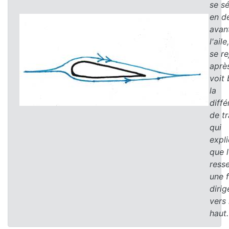
se s
en d
avan
l'aile
se re
aprè
voit 
la
diff
de tr
qui
expl
que l
ress
une 
dirig
vers 
haut.