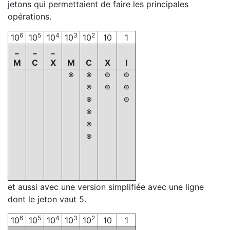
jetons qui permettaient de faire les principales
opérations.
6
5
4
3
2
10
10
10
10
10
10
1
_
_
_
M
C
X
M
C
X
I
®
®
®
®
®
®
®
®
®
®
®
®
et aussi avec une version simplifiée avec une ligne
dont le jeton vaut 5.
6
5
4
3
2
10
10
10
10
10
10
1