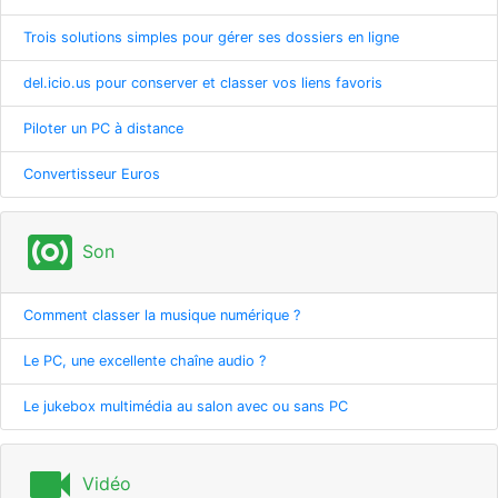
Trois solutions simples pour gérer ses dossiers en ligne
del.icio.us pour conserver et classer vos liens favoris
Piloter un PC à distance
Convertisseur Euros
surround_sound
Son
Comment classer la musique numérique ?
Le PC, une excellente chaîne audio ?
Le jukebox multimédia au salon avec ou sans PC
videocam
Vidéo