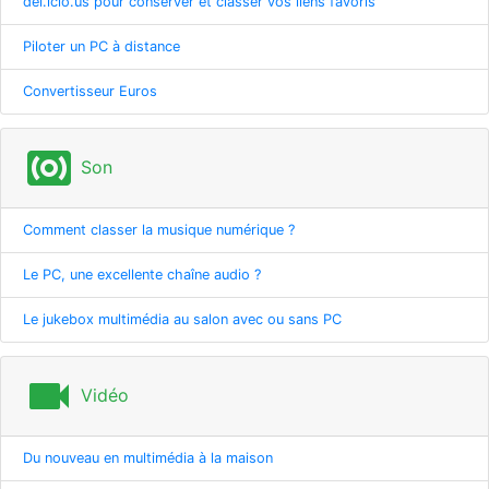
del.icio.us pour conserver et classer vos liens favoris
Piloter un PC à distance
Convertisseur Euros
surround_sound
Son
Comment classer la musique numérique ?
Le PC, une excellente chaîne audio ?
Le jukebox multimédia au salon avec ou sans PC
videocam
Vidéo
Du nouveau en multimédia à la maison