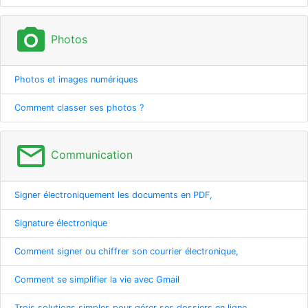
photo_camera
Photos
Photos et images numériques
Comment classer ses photos ?
mail_outline
Communication
Signer électroniquement les documents en PDF,
Signature électronique
Comment signer ou chiffrer son courrier électronique,
Comment se simplifier la vie avec Gmail
Trois solutions simples pour gérer ses dossiers en ligne