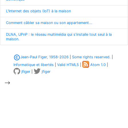
L'Internet des objets (IoT) à la maison
Comment câbler sa maison ou son appartement...
DLNA, UPnP : le réseau multimédia qui s'installe tout seul à la
maison.
copyright
Jean-Paul Figer, 1958-2026
|
Some rights reserved.
|
Informatique et libertés
|
Valid HTML5
|
Atom 1.0
|
jfiger
|
jfiger
-->