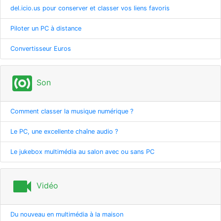
del.icio.us pour conserver et classer vos liens favoris
Piloter un PC à distance
Convertisseur Euros
surround_sound
Son
Comment classer la musique numérique ?
Le PC, une excellente chaîne audio ?
Le jukebox multimédia au salon avec ou sans PC
videocam
Vidéo
Du nouveau en multimédia à la maison