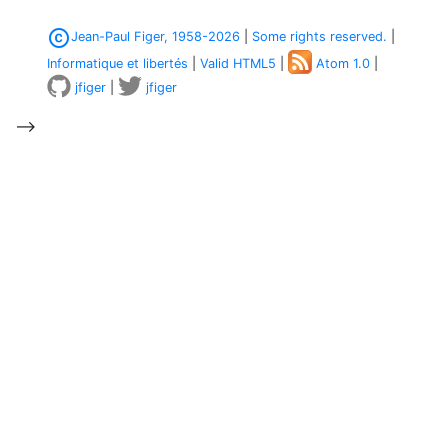
copyright
Jean-Paul Figer, 1958-2026
|
Some rights reserved.
|
Informatique et libertés
|
Valid HTML5
|
Atom 1.0
|
jfiger
|
jfiger
-->