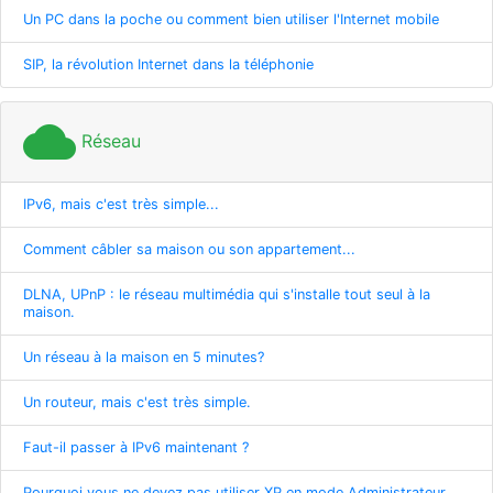
Un PC dans la poche ou comment bien utiliser l'Internet mobile
SIP, la révolution Internet dans la téléphonie
cloud
Réseau
IPv6, mais c'est très simple...
Comment câbler sa maison ou son appartement...
DLNA, UPnP : le réseau multimédia qui s'installe tout seul à la
maison.
Un réseau à la maison en 5 minutes?
Un routeur, mais c'est très simple.
Faut-il passer à IPv6 maintenant ?
Pourquoi vous ne devez pas utiliser XP en mode Administrateur.