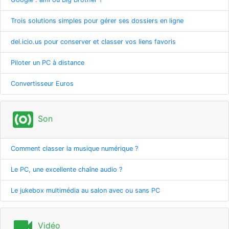
Trois solutions simples pour gérer ses dossiers en ligne
del.icio.us pour conserver et classer vos liens favoris
Piloter un PC à distance
Convertisseur Euros
surround_sound
Son
Comment classer la musique numérique ?
Le PC, une excellente chaîne audio ?
Le jukebox multimédia au salon avec ou sans PC
videocam
Vidéo