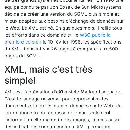
de très grands systèmes documentaires. En 1996 une
équipe conduite par Jon Bosak de Sun Microsystems
décide de créer une version du SGML plus simple et
mieux adaptée aux besoins d'échange de données sur
le Web. Le XML est né. En quelques mois, il rallie tous
les efforts dans ce domaine et le
W3C publie la
première version
le 10 février 1998. les spécifications
du XML tiennent sur 26 pages à comparer aux 500
pages du SGML !
XML, mais c'est très
simple!
XML est l'abréviation d'e
X
tensible
M
arkup
L
anguage.
C'est le langage universel pour représenter des
documents structurés ou des données sur le Web. Un
information structurée rassemble non seulement
l'information elle-même (mots, images,...) mais aussi
des indications sur son contenu. XML permet de