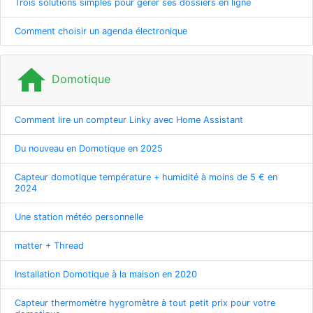
Trois solutions simples pour gérer ses dossiers en ligne
Comment choisir un agenda électronique
home
Domotique
Comment lire un compteur Linky avec Home Assistant
Du nouveau en Domotique en 2025
Capteur domotique température + humidité à moins de 5 € en
2024
Une station météo personnelle
matter + Thread
Installation Domotique à la maison en 2020
Capteur thermomètre hygromètre à tout petit prix pour votre