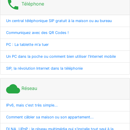
phone
Téléphone
Un central téléphonique SIP gratuit à la maison ou au bureau
Communiquez avec des QR Codes !
PC : La tablette m'a tuer
Un PC dans la poche ou comment bien utiliser l'Internet mobile
SIP, la révolution Internet dans la téléphonie
cloud
Réseau
IPv6, mais c'est très simple...
Comment câbler sa maison ou son appartement...
DLNA, UPnP : le réseau multimédia qui s'installe tout seul à la