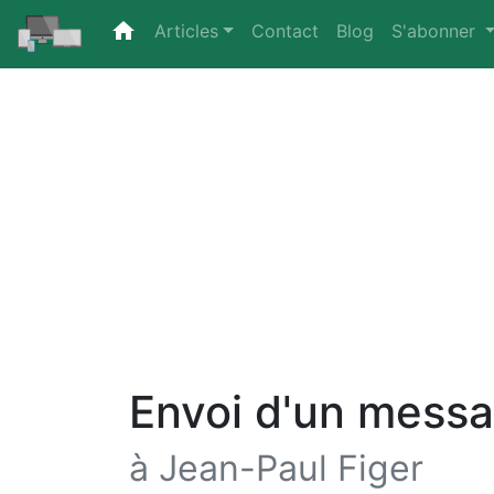
home
(current)
Articles
Contact
Blog
S'abonner
Envoi d'un mess
à Jean-Paul Figer