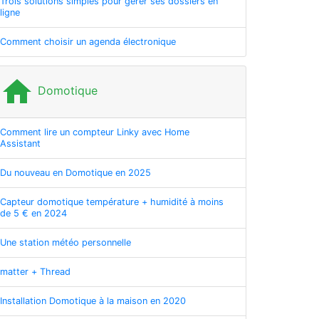
Trois solutions simples pour gérer ses dossiers en
ligne
Comment choisir un agenda électronique
home
Domotique
Comment lire un compteur Linky avec Home
Assistant
Du nouveau en Domotique en 2025
Capteur domotique température + humidité à moins
de 5 € en 2024
Une station météo personnelle
matter + Thread
Installation Domotique à la maison en 2020