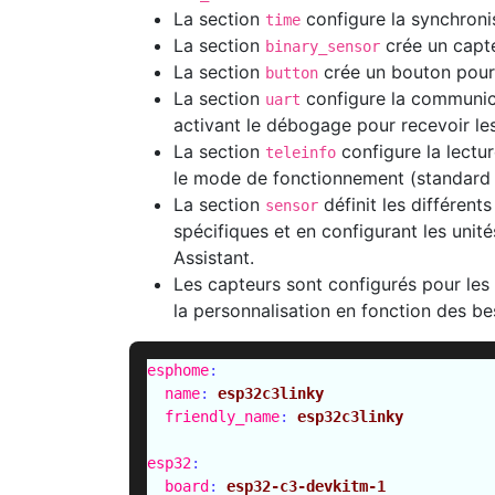
La section
configure la synchronis
time
La section
crée un capteu
binary_sensor
La section
crée un bouton pour
button
La section
configure la communicat
uart
activant le débogage pour recevoir le
La section
configure la lectur
teleinfo
le mode de fonctionnement (standard o
La section
définit les différent
sensor
spécifiques et en configurant les unit
Assistant.
Les capteurs sont configurés pour les
la personnalisation en fonction des bes
esphome
:
name
:
esp32c3linky
friendly_name
:
esp32c3linky
esp32
:
board
:
esp32-c3-devkitm-1