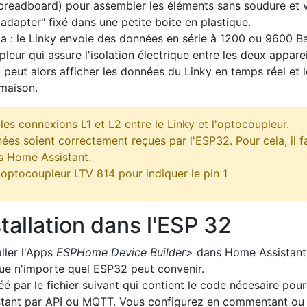
breadboard) pour assembler les éléments sans soudure et vé
l adapter" fixé dans une petite boite en plastique.
ta : le Linky envoie des données en série à 1200 ou 9600 B
ur qui assure l'isolation électrique entre les deux apparei
peut alors afficher les données du Linky en temps réel et l
maison.
 les connexions L1 et L2 entre le Linky et l'optocoupleur.
nnées soient correctement reçues par l'ESP32. Pour cela, il f
s Home Assistant.
r l'optocoupleur LTV 814 pour indiquer le pin 1
tallation dans l'ESP 32
aller l'Apps
ESPHome Device Builder
> dans Home Assistant p
e n'importe quel ESP32 peut convenir.
é par le fichier suivant qui contient le code nécesaire pou
istant par API ou MQTT. Vous configurez en commentant o