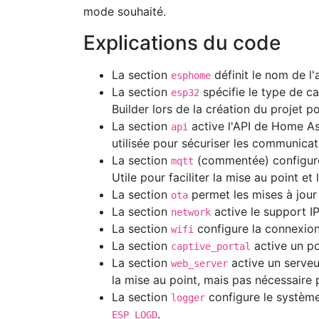
mode souhaité.
Explications du code
La section
définit le nom de l
esphome
La section
spécifie le type de c
esp32
Builder lors de la création du projet 
La section
active l'API de Home As
api
utilisée pour sécuriser les communica
La section
(commentée) configure
mqtt
Utile pour faciliter la mise au point et
La section
permet les mises à jour
ota
La section
active le support I
network
La section
configure la connexion
wifi
La section
active un po
captive_portal
La section
active un serveur
web_server
la mise au point, mais pas nécessaire p
La section
configure le système 
logger
.
ESP_LOGD