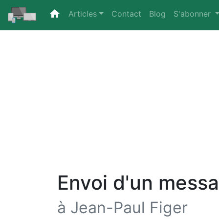
home
(current)
Articles
Contact
Blog
S'abonner
Envoi d'un mess
à Jean-Paul Figer