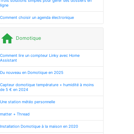
Trois solutions simples pour gérer ses dossiers en
ligne
Comment choisir un agenda électronique
home
Domotique
Comment lire un compteur Linky avec Home
Assistant
Du nouveau en Domotique en 2025
Capteur domotique température + humidité à moins
de 5 € en 2024
Une station météo personnelle
matter + Thread
Installation Domotique à la maison en 2020